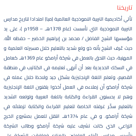
تاريخنا
تأتي أكاديمية التربية النموذجية العالمية (ميا) امتدادا لتاريخ مدارس
التربية النموذجية التي تأسست (عام 1378هـ – 1958م )، على يد
مؤسسها الشيخ الفاضل / محمد بن إبراهيم الخضير – حفظه الله.
حيث عُرف الشيخ بأنه ذو ولع شديد بالتعليم خلال مسيرته العلمية و
المهنية، حيث التحق بالعمل في شركة أرامكو عام 1369هـ كعامل
في السكك الحديدية بعد أن أنهى تعليمه في الكتاتيب في منطقة
القصيم، وتعلم اللغة الإنجليزية بشكل جيد ولاحظ خلال عمله في
شركة أرامكو أن زملاءه في العمل أخذوا يتقنون اللغة الإنجليزية
وهم لا يحسنون القراءة والكتابة باللغة العربية ولولعه الشديد
بالتعليم سخّر غرفته الخاصة لتعليم القراءة والكتابة لزملائه في
شركة أرامكو. و في عام 1374هـ انتقل للعمل بمشروع الخرج
الزراعي الذي كانت تشرف عليه شركة أرامكو وطالب الشركة
بتأسيس مدارس لأبناء العاملين بالمزارع فوافقت الشركة على